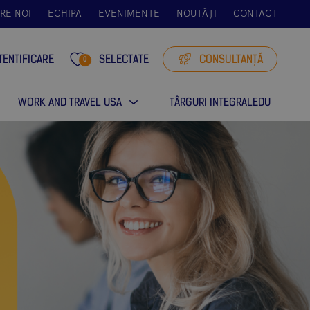
RE NOI
ECHIPA
EVENIMENTE
NOUTĂȚI
CONTACT
TENTIFICARE
SELECTATE
CONSULTANȚĂ
0
WORK AND TRAVEL USA
TÂRGURI INTEGRALEDU