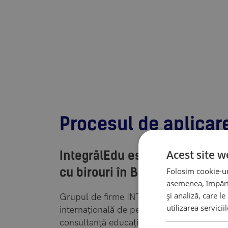
Procesul de aplicare
Acest site w
IntegrālEdu este cel mai impo
cu birouri în București, Consta
Folosim cookie-uri
asemenea, împărtă
și analiză, care l
Grupul de firme INTEGRAL are o experie
utilizarea servicii
internațională de peste 30 de ani în
consultanță educațională. Prezența în