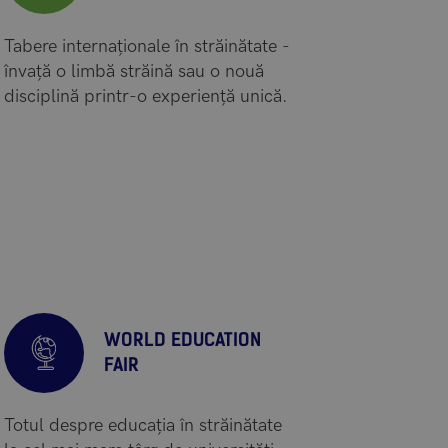
Tabere internaționale în străinătate -
învață o limbă străină sau o nouă
disciplină printr-o experiență unică.
WORLD EDUCATION
FAIR
Totul despre educația în străinătate