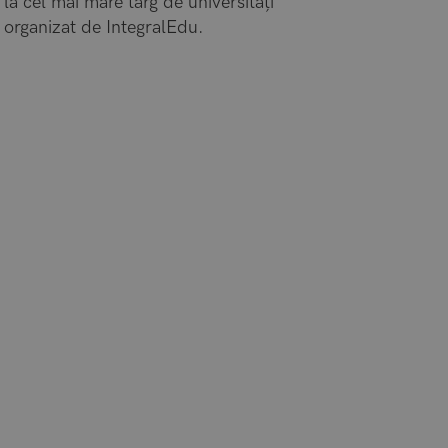
la cel mai mare târg de universități
organizat de IntegralEdu.