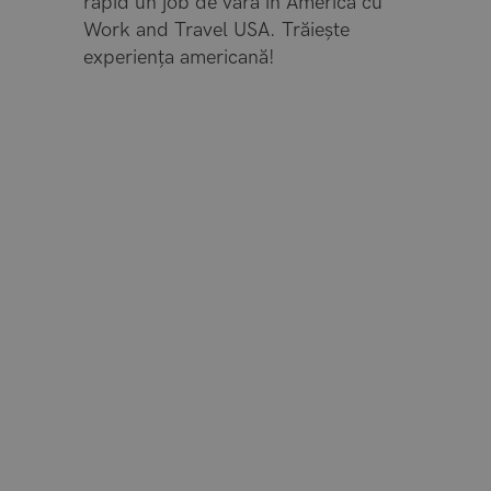
rapid un job de vară în America cu
Work and Travel USA. Trăiește
experiența americană!