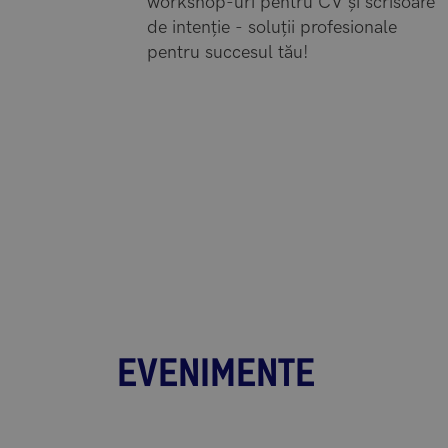
workshop-uri pentru CV și scrisoare
de intenție - soluții profesionale
pentru succesul tău!
EVENIMENTE