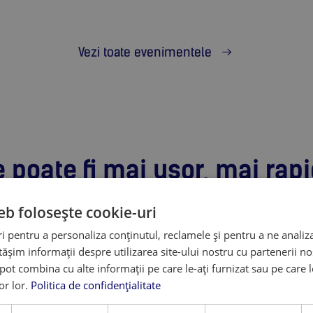
Vezi toate evenimentele
 poate fi mai ușor, mai rapi
eb folosește cookie-uri
rtant consultant educațional din România 
nța, Craiova și Iași
 pentru a personaliza conținutul, reclamele și pentru a ne analiza
șim informații despre utilizarea site-ului nostru cu partenerii noș
e pot combina cu alte informații pe care le-ați furnizat sau pe care 
nță
Con
universități în străinătate
lor lor.
Politica de confidențialitate
leg
licee și școli internaționale de elită
uni