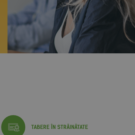
TABERE ÎN STRĂINĂTATE