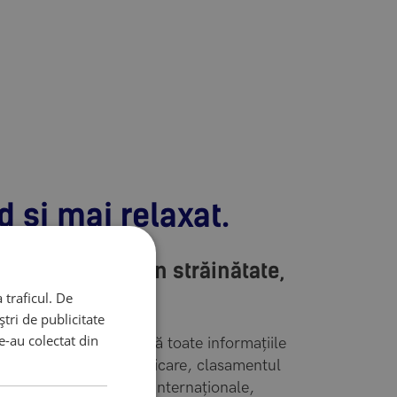
d și mai relaxat.
pentru studii în străinătate,
 traficul. De
tri de publicitate
le-au colectat din
sultanții noștri îți oferă toate informațiile
ate de procesul de aplicare, clasamentul
versităților în topurile internaționale,