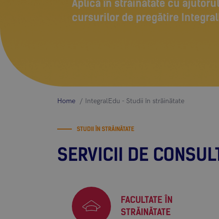
Aplică în străinătate cu ajutorul
cursurilor de pregătire Integra
Home
IntegralEdu - Studii în străinătate
STUDII ÎN STRĂINĂTATE
SERVICII DE CONSU
FACULTATE ÎN
STRĂINĂTATE