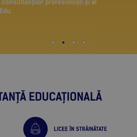
 consultanților profesioniști și al
lEdu.
LTANȚĂ EDUCAȚIONALĂ
LICEE ÎN STRĂINĂTATE