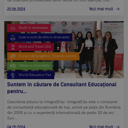
de orientare profesională devin astfel un tool esențial, ofe...
Vezi mai mult
20.06.2024
Studii in strainatate
Licee si scoli de elita in strainatate
Work and Travel USA
Cursuri de pregătire | Teste de carieră
Tabere in strainatate
World Education Fair
Suntem în căutare de Consultant Educațional
pentru...
Descrierea jobului la IntegralEdu: IntegralEdu este o companie
de consultanță educațională de top, activă pe piața din România
din 2008 și cu o experiență internațională de peste 30 de ani.
Sun...
Vezi mai mult
04.05.2024