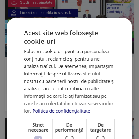
Studii in strainatate
Licee si scoli de elita in strainatate
Tabere in strainatate
Acest site web folosește
Cursuri de pregătire | Teste de carieră
cookie-uri
Work and Travel USA
Folosim cookie-uri pentru a personaliza
World Education Fair
conținutul, reclamele și pentru a ne
Ce poți găsi la World Education Fair în Cluj-
analiza traficul. De asemenea, împărtășim
Napoc...
informații despre utilizarea site-ului
nostru cu partenerii noștri de publicitate și
Vino la târgul educațional World Education Fair în Cluj-Napoca,
analiză, care le pot combina cu alte
pe 29 septembrie la ClujHub (în Centrul Comercial Central). Vei
avea oportunitatea de a vorbi cu consultanții educațio...
informații pe care le-ați furnizat sau pe
care le-au colectat din utilizarea serviciilor
Vezi mai mult
22.08.2023
lor.
Politica de confidențialitate
Strict
De
De
Tabere in strainatate
necesare
performanță
targetare
World Education Fair