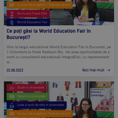
Cursuri de pregătire | Teste de carieră
Work and Travel USA
World Education Fair
Ce poți găsi la World Education Fair în
București?
Vino la targul educational World Education Fair in Bucuresti, pe
1 Octombrie la Hotel Radisson Blu. Vei avea oportunitatea de a
vorbi cu consultantii educationali IntegralEdu, cu reprezentanti
ai...
Vezi mai mult
22.08.2023
Studii in strainatate
Tabere in strainatate
Licee si scoli de elita in strainatate
Cursuri de pregătire | Teste de carieră