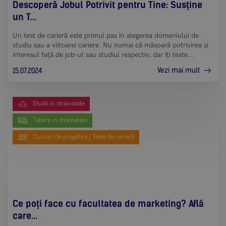
Descoperă Jobul Potrivit pentru Tine: Susține
un T...
Un test de carieră este primul pas în alegerea domeniului de
studiu sau a viitoarei cariere. Nu numai că măsoară potrivirea și
interesul față de job-ul sau studiul respectiv, dar îți teste...
Vezi mai mult
15.07.2024
Studii in strainatate
Tabere in strainatate
Cursuri de pregătire | Teste de carieră
Ce poți face cu facultatea de marketing? Află
care...