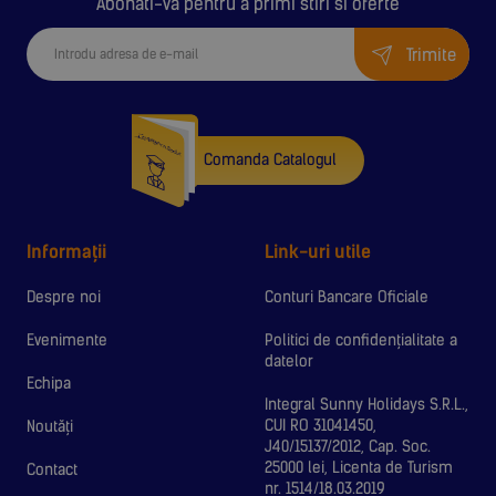
Abonati-va pentru a primi stiri si oferte
Trimite
Comanda Catalogul
Informații
Link-uri utile
Despre noi
Conturi Bancare Oficiale
Evenimente
Politici de confidențialitate a
datelor
Echipa
Integral Sunny Holidays S.R.L.,
CUI RO 31041450,
Noutăți
J40/15137/2012, Cap. Soc.
25000 lei, Licenta de Turism
Contact
nr. 1514/18.03.2019