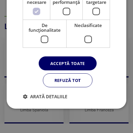
necesare
performanță
targetare
IN CE LIMBI POTI STUDIA
De
Neclasificate
LIMBI DE PREDARE
funcţionalitate
ACCEPTĂ TOATE
Limba Engleza
Limba Germana
REFUZĂ TOT
ARATĂ DETALIILE
Limba Spaniola
Limba Franceza