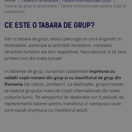
Home
Tabere în străinătate | Tabere internaționale 2026
Tabere de grup in strainatate | Tabere internationale pentru copii si
adolescenti
CE ESTE O TABARA DE GRUP?
Intr-o tabara de grup, elevul parcurge un curs lingvistic in
strainatate, participa la activitati recreative, viziteaza
atractiile turistice ale tarii respective, face excursii si isi face
prieteni noi din toata lumea!
In taberele de grup, cursantul calatoreste
impreuna cu
ceilalti copii romani din grup si cu insotitorul de grup din
Romania
(de obicei, profesor). La destinatie, grupul roman
se alatura grupului mare de copiii internationali din toate
colturile lumii. Pe aeroportul de destinatie vor fi preluati de
reprezentantii taberei pentru transferul in campusul unde
sunt cazati impreuna cu insotitorul adult.