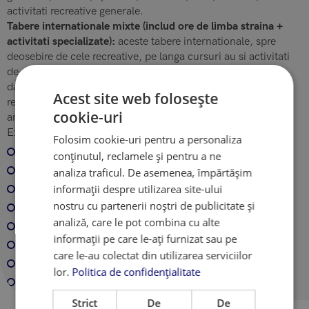
activitati recreative generale.
Tabere internationale mixte (includ ore de limba straina +
activitati specializate):
aceste tabere internationale, spre
deosebire de cele recreative, pe langa cursuri au si activitati
de sport (fotbal, baschet, golf, echitatie, tenis), muzica sau
dans. Spre deosebire de activitatile incluse in taberele
Acest site web folosește
recreative, in cadrul acestor tabere pentru copii,
cookie-uri
antrenamentele sunt tinute de antrenori profesionisti.
Exemple:
Folosim cookie-uri pentru a personaliza
engleza si fotbal
conținutul, reclamele și pentru a ne
engleza si echitatie
analiza traficul. De asemenea, împărtășim
informații despre utilizarea site-ului
engleza si tenis
nostru cu partenerii noștri de publicitate și
engleza si muzica
analiză, care le pot combina cu alte
engleza si dansuri
informații pe care le-ați furnizat sau pe
engleza si fotografie
care le-au colectat din utilizarea serviciilor
engleza si jurnalism
lor.
Politica de confidențialitate
engleza si teatru
Strict
De
De