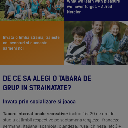
What we learn with pleasure
we never forget. - Alfred
Mercier
Invata o limba straina, traieste
noi aventuri si cunoaste
oameni noi
DE CE SA ALEGI O TABARA DE
GRUP IN STRAINATATE?
Invata prin socializare si joaca
Tabere internationale recreative:
includ 15-20 de ore de
studiu al limbii respective pe saptamana (engleza, franceza,
germana, italiana, spaniola, olandeza, rusa, chineza, etc.) +