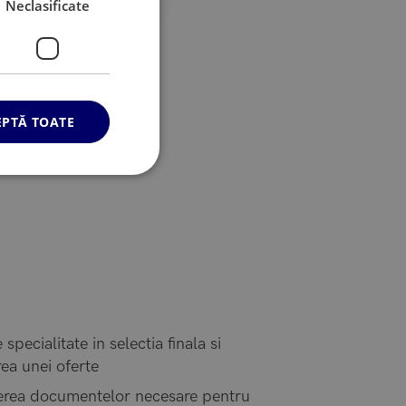
Neclasificate
EPTĂ TOATE
 specialitate in selectia finala si
ea unei oferte
erea documentelor necesare pentru