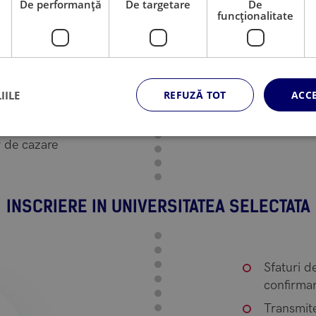
rul platformelor puse la
e
De performanță
De targetare
De
funcţionalitate
indrumarea candidatului in
parcurgerii procedurilor de
parte din procesul de
IILE
REFUZĂ TOT
ACC
ile selectate
r de cazare
INSCRIERE IN UNIVERSITATEA SELECTATA
Sfaturi de
confirmar
Transmit