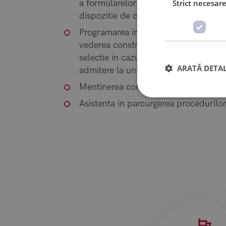
a formularelor de candidatura in cad
Strict necesar
dispozitie de catre universitati
Programarea interviului, auditiei, si 
vederea constructiei portofoliului si 
selectie in cazul in care acestea fac 
ARATĂ DETAL
admitere la universitate
Mentinerea comunicarii cu universitat
Asistenta in parcurgerea procedurilo