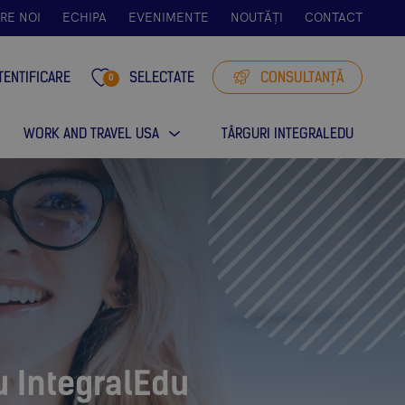
RE NOI
ECHIPA
EVENIMENTE
NOUTĂȚI
CONTACT
TENTIFICARE
SELECTATE
CONSULTANȚĂ
0
WORK AND TRAVEL USA
TÂRGURI INTEGRALEDU
u IntegralEdu