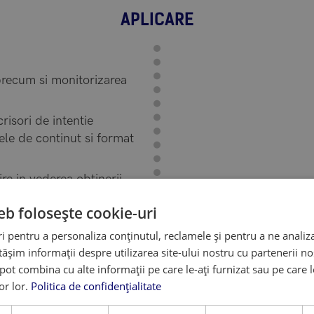
APLICARE
r precum si monitorizarea
risori de intentie
ele de continut si format
e in vederea obtinerii
eb folosește cookie-uri
a tuturor documentelor de
 pentru a personaliza conținutul, reclamele și pentru a ne analiza
șim informații despre utilizarea site-ului nostru cu partenerii noș
icitantului pe platformele
e pot combina cu alte informații pe care le-ați furnizat sau pe care 
lor lor.
Politica de confidențialitate
 pachetului de documente si