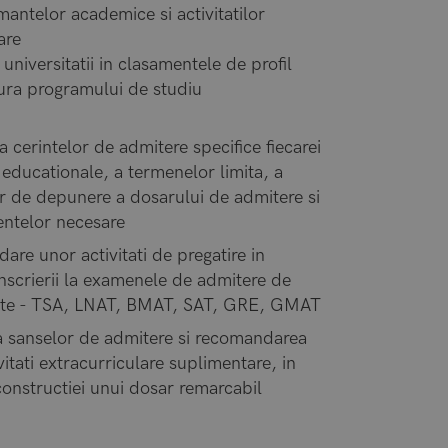
elor academice si activitatilor
are
iversitatii in clasamentele de profil
 programului de studiu
ea cerintelor de admitere specifice fiecarei
i educationale, a termenelor limita, a
or de depunere a dosarului de admitere si
ntelor necesare
re unor activitati de pregatire in
nscrierii la examenele de admitere de
tate - TSA, LNAT, BMAT, SAT, GRE, GMAT
a sanselor de admitere si recomandarea
vitati extracurriculare suplimentare, in
onstructiei unui dosar remarcabil