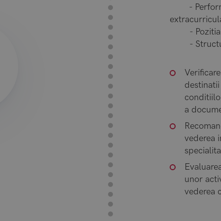
- Performant
extracurricul
- Pozitia un
- Structura
Verificar
destinati
conditiil
a docume
Recomanda
vederea i
speciali
Evaluare
unor acti
vederea c