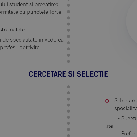
rului student si pregatirea
ormitate cu punctele forte
strainatate
de specialitate in vederea
 profesii potrivite
CERCETARE SI SELECTIE
Selectare
specializa
- Bugetul al
trai
- Preferinte