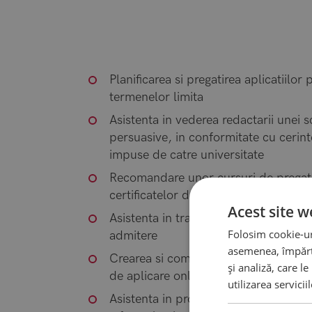
Planificarea si pregatirea aplicatiilo
termenelor limita
Asistenta in vederea redactarii unei sc
persuasive, in conformitate cu cerint
impuse de catre universitate
Recomandare unor cursuri de pregatir
certificatelor de limba
Acest site w
Asistenta in traducerea si legalizare
Folosim cookie-uri
admitere
asemenea, împărtă
Crearea si completarea profilului sol
și analiză, care l
de aplicare online
utilizarea servicii
Asistenta in procesul de incarcare a