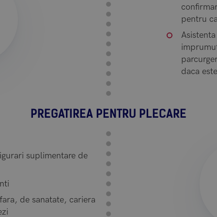
confirmar
pentru ca
Asistenta
imprumutu
parcurger
daca este
PREGATIREA PENTRU PLECARE
asigurari suplimentare de
nti
afara, de sanatate, cariera
ezi