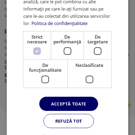
analiză, care le pot combina cu alte
dezvoltarea personala si NOU!! pentru aplicantii la
informații pe care le-ați furnizat sau pe
universitati din Romania (pentru noua cerinta adoptata de
unele institutii de invatamant).
care le-au colectat din utilizarea serviciilor
lor.
Politica de confidențialitate
Inscrierea:
Strict
De
De
Inscrierea se face completand formularul online de mai jos.
necesare
performanță
targetare
In urma completarii, veti fi contactati pentru a confirma
inscrierea si disponibilitatea locului pentru cursul selectat (o
grupa este formata din maxim 8 cursanti).
De
Neclasificate
Cu pachetele Popular Pack si Premium Pack aveti acces
funcţionalitate
gratuit la Workshop-ul pentru Personal Statement
(Scrisoare motivationala).
ACCEPTĂ TOATE
REFUZĂ TOT