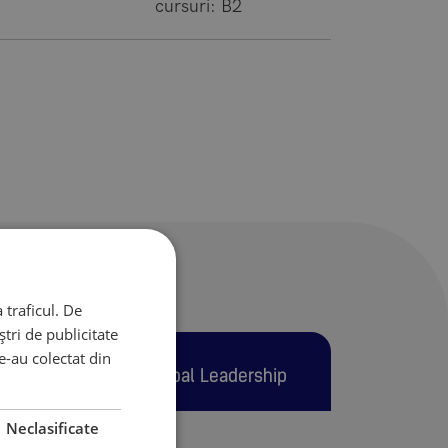
cursuri: B2
 traficul. De
tri de publicitate
le-au colectat din
bal
Global Leadership
Neclasificate