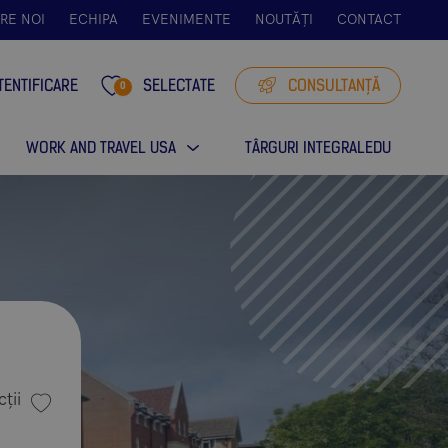
RE NOI
ECHIPA
EVENIMENTE
NOUTĂȚI
CONTACT
TENTIFICARE
SELECTATE
CONSULTANȚĂ
0
WORK AND TRAVEL USA
TÂRGURI INTEGRALEDU
ții