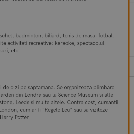
baschet, badminton, biliard, tenis de masa, fotbal.
te activitati recreative: karaoke, spectacolul
suri, etc.
sii de o zi pe saptamana. Se organizeaza plimbare
Garden din Londra sau la Science Museum si alte
estone, Leeds si multe altele. Contra cost, cursantii
London, cum ar fi “Regele Leu” sau sa viziteze
Harry Potter.