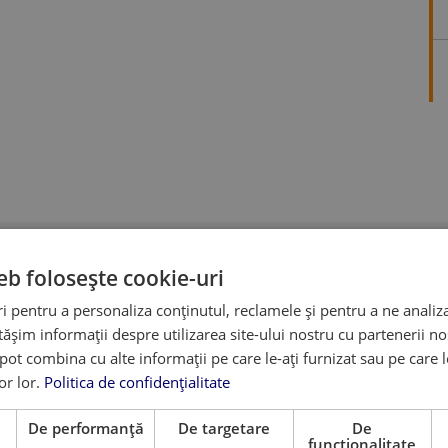
eb folosește cookie-uri
 pentru a personaliza conținutul, reclamele și pentru a ne analiza
șim informații despre utilizarea site-ului nostru cu partenerii noș
e pot combina cu alte informații pe care le-ați furnizat sau pe care 
University Preparation
Science and Technology: Sustainable Futures
Think Glo
lor lor.
Politica de confidențialitate
e
De performanță
De targetare
De
funcţionalitate