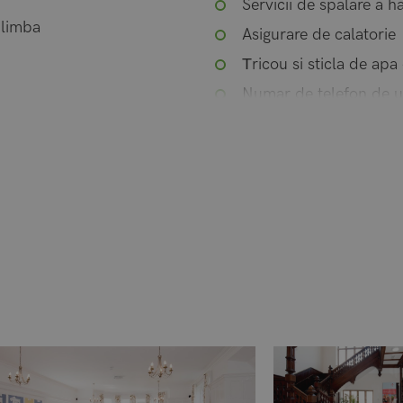
Servicii de spalare a h
 limba
Asigurare de calatorie
Тricou si sticla de apa 
Numar de telefon de u
Тransfer de la / pana 
orele 09:00 – 16:00
n ultima sapt.)