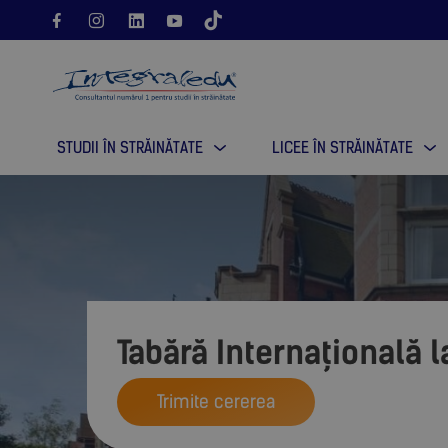
STUDII ÎN STRĂINĂTATE
LICEE ÎN STRĂINĂTATE
Tabără Internațională l
Trimite cererea