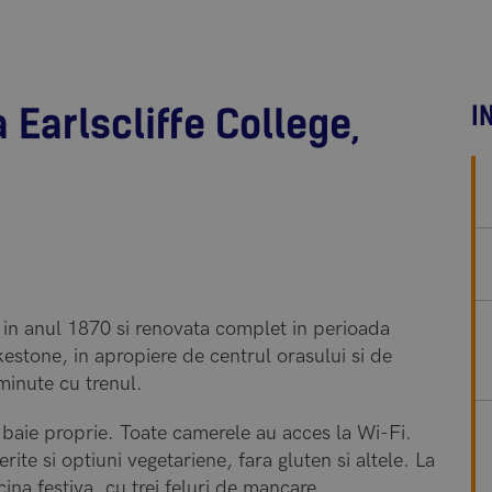
I
Earlscliffe College,
ta in anul 1870 si renovata complet in perioada
kestone, in apropiere de centrul orasului si de
minute cu trenul.
 baie proprie. Toate camerele au acces la Wi-Fi.
rite si optiuni vegetariene, fara gluten si altele. La
ina festiva, cu trei feluri de mancare.