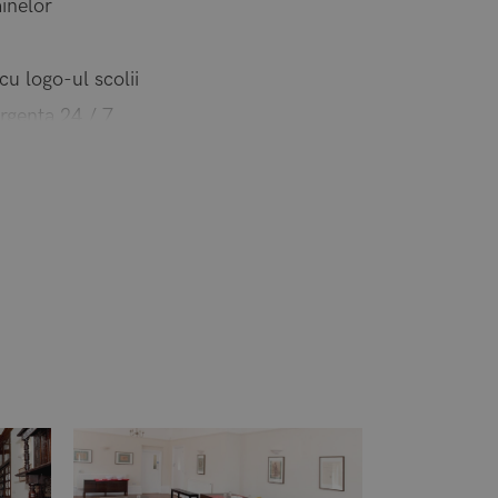
ainelor
cu logo-ul scolii
rgenta 24 / 7
la aeroportul Heathrow sau Gatwick intre