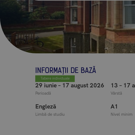
INFORMAȚII DE BAZĂ
Tabere individuale
29 iunie – 17 august 2026
13 – 17 a
Perioadă
Vârstă
Engleză
A1
Limbă de studiu
Nivel minim