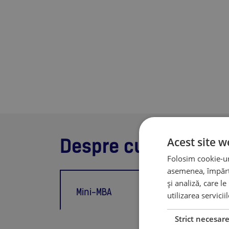
Acest site w
Despre cursuri
Folosim cookie-uri
asemenea, împărtă
și analiză, care l
Мini-MBA
utilizarea servicii
Strict necesar