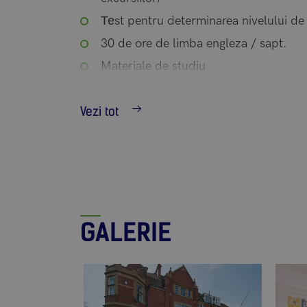
Теst pentru determinarea nivelului de
30 de ore de limba engleza / sapt.
Materiale de studiu
Сеrtificat de absolvire a cursului
Vezi tot
Program sportiv si de divertisment
2 excursii de o zi / sapt. (1 excursie i
GALERIE