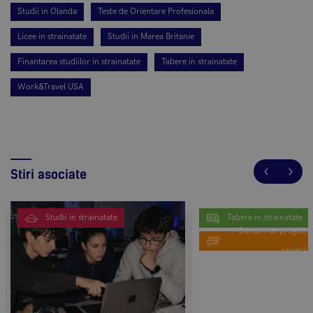
Studii in Olanda
Teste de Orientare Profesionala
Licee in strainatate
Studii in Marea Britanie
Finantarea studiilor in strainatate
Tabere in strainatate
Work&Travel USA
Stiri asociate
Studii in strainatate
Tabere in strainatate
Cursuri de pregătire
carieră