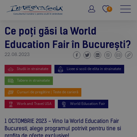
0
Ce poți găsi la World
Education Fair în București?
22.08.2023
Studii in strainatate
Licee si scoli de elita in strainatate
Tabere in strainatate
Cursuri de pregătire | Teste de carieră
Work and Travel USA
World Education Fair
1 OCTOMBRIE 2023 - Vino la World Education Fair
Bucuresti, alege programul potrivit pentru tine si
profita de oferte exclusive!