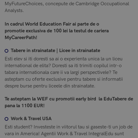
MyFutureChoices, concepute de Cambridge Occupational
Analysts.
In cadrul World Education Fair ai parte de o
promotie exclusiva de 100 lei la testul de cariera
MyCareerPath!
Tabere in strainatate | Licee in strainatate
Esti elev si iti doresti sa ai o experienta unica la un liceu
international de elita? Doresti sa iti trimiti copilul intr-o
tabara internationala care ii va largi perspectivele? Te
asteptam cu oferte exclusive pentru tabere si informatii
despre burse pentru liceele din strainatate.
Te asteptam la WEF cu promotii early bird la EduTabere de
pana la 1100 EUR!
Work & Travel USA
Esti student? Investeste in viitorul tau si gaseste-ti un job de
vara in America! Agentii Work & Travel IntegralEdu sunt