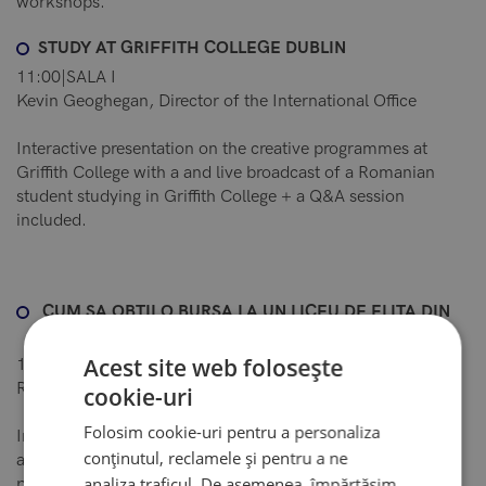
workshops.
STUDY AT GRIFFITH COLLEGE DUBLIN
11:00|SALA I
Kevin Geoghegan, Director of the International Office
Interactive presentation on the creative programmes at
Griffith College with a and live broadcast of a Romanian
student studying in Griffith College + a Q&A session
included.
CUM SA OBTII O BURSA LA UN LICEU DE ELITA DIN
STRAINATATE?
Acest site web folosește
12:00|SALA II
Raluca-Livia Niculae, IntegralEdu
cookie-uri
Folosim cookie-uri pentru a personaliza
In ultima vreme, admiterea la liceele de elita din strainatate
conținutul, reclamele și pentru a ne
a devenit mai competitiva iar acest lucru se datoreaza
analiza traficul. De asemenea, împărtășim
pregatirii academice riguroase oferite de aceste institutii