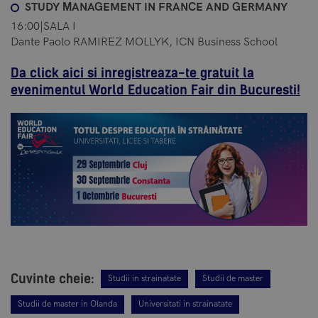
STUDY МANAGEMENT IN FRANCE AND GERMANY
16:00|SALA I
Dante Paolo RAMIREZ MOLLYK, ICN Business School
Da click aici si inregistreaza-te gratuit la
evenimentul World Education Fair din Bucuresti!
Cuvinte cheie:
Studii in strainatate
Studii de master
Studii de master in Olanda
Universitati in strainatate