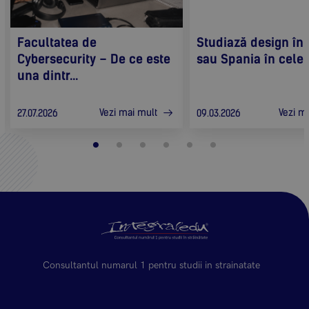
Facultatea de
Studiază design în I
Cybersecurity – De ce este
sau Spania în cele m
una dintr...
Vezi mai mult
Vezi m
27.07.2026
09.03.2026
Consultantul numarul 1 pentru studii in strainatate