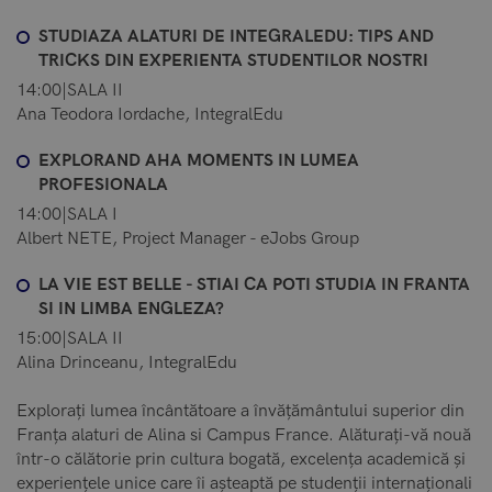
STUDIAZA ALATURI DE INTEGRALEDU: TIPS AND
TRICKS DIN EXPERIENTA STUDENTILOR NOSTRI
14:00|SALA II
Ana Teodora Iordache, IntegralEdu
EXPLORAND AHA MOMENTS IN LUMEA
PROFESIONALA
14:00|SALA I
Albert NETE, Project Manager - eJobs Group
LA VIE EST BELLE - STIAI CA POTI STUDIA IN FRANTA
SI IN LIMBA ENGLEZA?
15:00|SALA II
Alina Drinceanu, IntegralEdu
Explorați lumea încântătoare a învățământului superior din
Franța alaturi de Alina si Campus France. Alăturați-vă nouă
într-o călătorie prin cultura bogată, excelența academică și
experiențele unice care îi așteaptă pe studenții internaționali