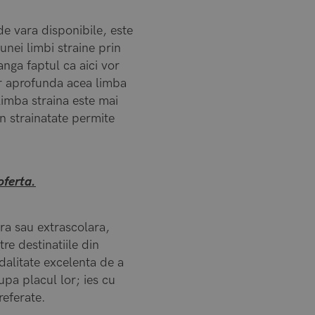
de vara disponibile, este
unei limbi straine prin
anga faptul ca aici vor
vor aprofunda acea limba
, limba straina este mai
n strainatate permite
oferta.
ra sau extrascolara,
tre destinatiile din
odalitate excelenta de a
upa placul lor; ies cu
referate.