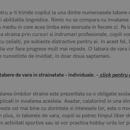
tru a-ti trimite copilul la una dintre numeroasele tabere 
i abilitatile lingvistice. Nimic nu se compara cu invatarea 
un mediu in care acea limba este exersata in fiecare zi. Pe l
ba straina prin cursuri si indrumari profesionale, copiii 
 cu ceilalti, pe subiecte distractive pentru ei. In acest fel
stia vor face progrese mult mai repede. O tabara de vara i
e cunostinte de invidiat, in doar doua saptamani.
tabere de vara in strainatate – individuale. –
click pentru 
area limbilor straine este prezentata ca o obligatie scola
mplicati in invatarea acesteia. Asadar, calatorind in una din
veste cel mai bine cu dorintele si interesele lor, este o m
 plus, in taberele de vara, copiii isi petrec timpul liber d
in activitati sportive sau isi vor practica hobby-urile lor p