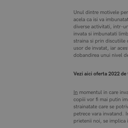
Unul dintre motivele pen
acela ca isi va imbunatat
diverse activitati, intr-
invata si imbunatati lim
straina si prin discutiile
usor de invatat, iar ace
dobandirea unui nivel d
Vezi aici oferta 2022 de 
In
momentul in care invat
copiii vor fi mai putin i
strainatate care se potri
petrece vara invatand. In
prietenii noi, se implica 