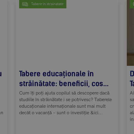
Tabere in strainatate
u
Tabere educaționale în
D
străinătate: beneficii, cos...
T
Cum îți poți ajuta copilul să descopere dacă
Ai
studiile în străinătate i se potrivesc? Taberele
sa
educaționale internaționale sunt mai mult
cr
un
decât o vacanță – sunt o investiție &ici...
al
in