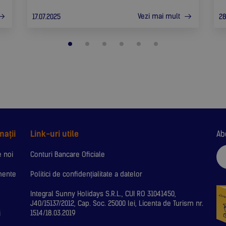
Vezi mai mult
17.07.2025
28
mații
Link-uri utile
Ab
 noi
Conturi Bancare Oficiale
mente
Politici de confidențialitate a datelor
Integral Sunny Holidays S.R.L., CUI RO 31041450,
J40/15137/2012, Cap. Soc. 25000 lei, Licenta de Turism nr.
1514/18.03.2019
i