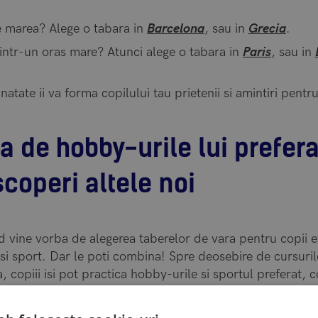
ce marea? Alege o tabara in
Barcelona
, sau in
Grecia
.
 intr-un oras mare? Atunci alege o tabara in
Paris
, sau in
natate ii va forma copilului tau prietenii si amintiri pentru
a de hobby-urile lui prefer
scoperi altele noi
d vine vorba de alegerea taberelor de vara pentru copii es
 si sport. Dar le poti combina! Spre deosebire de cursuril
a, copiii isi pot practica hobby-urile si sportul preferat
 Cei pasionati de sport se pot bucura de fotbal, baschet, 
ng, in timp ce cei orientati spre arta se pot bucura de ho