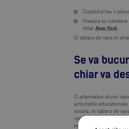
Copilului tau ii pla
Viseaza sa cutreiere
chiar
New York
.
O tabara de vara in strai
Se va bucur
chiar va de
O alternativa atunci can
activitatile educationale
scoala, in tabara de var
care doresc sa o invete.
echitatie si chiar surfi