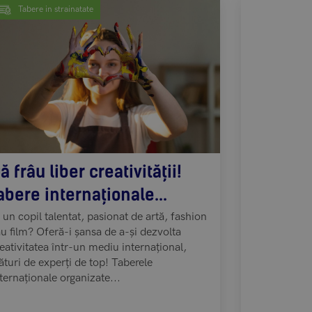
Tabere in strainatate
Tabere in 
ă frâu liber creativității!
Tabere S
abere internaționale...
pentru Co
 un copil talentat, pasionat de artă, fashion
Oferă-i copil
u film? Oferă-i șansa de a-și dezvolta
sportul, dist
eativitatea într-un mediu internațional,
întâlnesc. D
ături de experți de top! Taberele
tabere sportiv
ternaționale organizate...
devină ca...