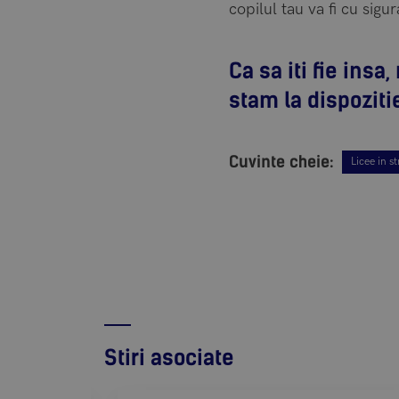
copilul tau va fi cu sigura
Ca sa iti fie insa
stam la dispoziti
Cuvinte cheie:
Licee in s
Stiri asociate