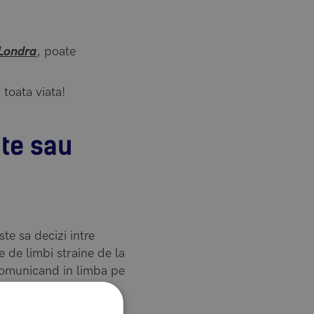
Londra
, poate
 toata viata!
ate sau
te sa decizi intre
e de limbi straine de la
, comunicand in limba pe
rugby, tenis, golf,
bby-uri precum moda,