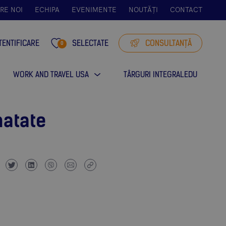
RE NOI
ECHIPA
EVENIMENTE
NOUTĂȚI
CONTACT
TENTIFICARE
SELECTATE
CONSULTANȚĂ
0
WORK AND TRAVEL USA
TÂRGURI INTEGRALEDU
natate