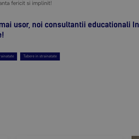
nta fericit si implinit!
, mai usor, noi consultantii educationali In
e!
trainatate
Tabere in strainatate