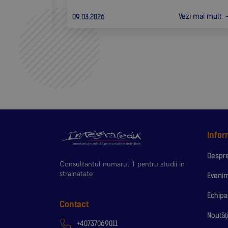
zi mai mult
Vezi mai mult
09.03.2026
Infor
Despre
Consultantul numarul 1 pentru studii in
strainatate
Eveni
Echipa
Contact
Noutăț
+40737069011