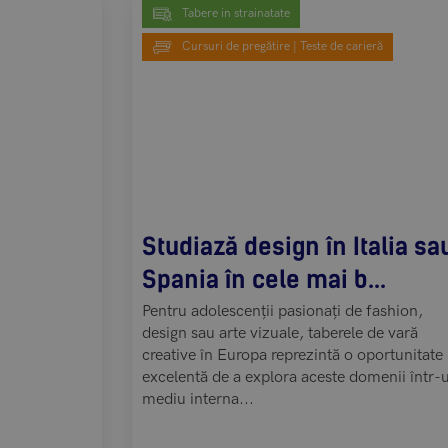
Tabere in strainatate
Cursuri de pregătire | Teste de carieră
 Cultural
Studiază design în Italia sa
.
Spania în cele mai b...
orare
Pentru adolescenții pasionați de fashion,
nale
design sau arte vizuale, taberele de vară
creative în Europa reprezintă o oportunitate
ranițele unei
excelentă de a explora aceste domenii într-
mediu interna...