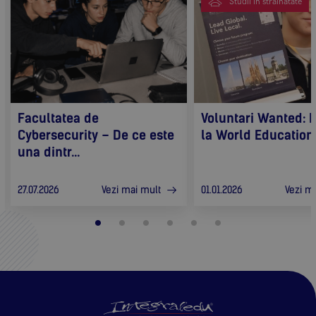
Studii in strainatate
Facultatea de
Voluntari Wanted: F
Cybersecurity – De ce este
la World Education F
una dintr...
Vezi mai mult
Vezi m
27.07.2026
01.01.2026