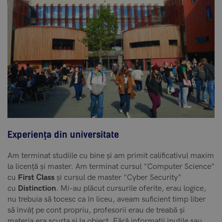
Experiența din universitate
Am terminat studiile cu bine și am primit calificativul maxim
la licență și master. Am terminat cursul "Computer Science"
cu
First Class
și cursul de master "Cyber Security"
cu
Distinction
. Mi-au plăcut cursurile oferite, erau logice,
nu trebuia să tocesc ca în liceu, aveam suficient timp liber
să învâț pe cont propriu, profesorii erau de treabă și
materia era scurta și la obiect. Fără informații inutile sau