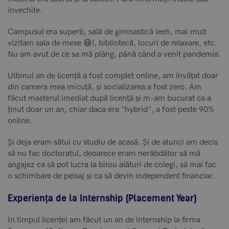
invechite.
Campusul era superb, sală de gimnastică (eeh, mai mult
vizitam sala de mese 😆), bibliotecă, locuri de relaxare, etc.
Nu am avut de ce sa mă plâng, până când a venit pandemia.
Ultimul an de licență a fost complet online, am învățat doar
din camera mea micuță, și socializarea a fost zero. Am
făcut masterul imediat după licență și m-am bucurat ca a
ținut doar un an, chiar daca era "hybrid", a fost peste 90%
online.
Și deja eram sătul cu studiu de acasă. Și de atunci am decis
să nu fac doctoratul, deoarece eram nerăbdător să mă
angajez ca să pot lucra la birou alături de colegi, să mai fac
o schimbare de peisaj și ca să devin independent financiar.
Experiența de la Internship (Placement Year)
In timpul licenței am făcut un an de internship la firma