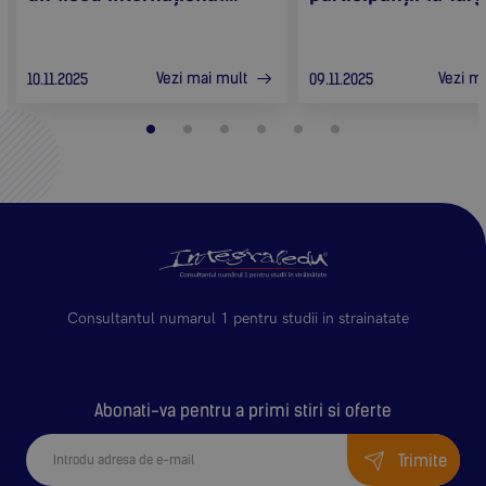
Vezi mai mult
Vezi m
10.11.2025
09.11.2025
Consultantul numarul 1 pentru studii in strainatate
Abonati-va pentru a primi stiri si oferte
Trimite