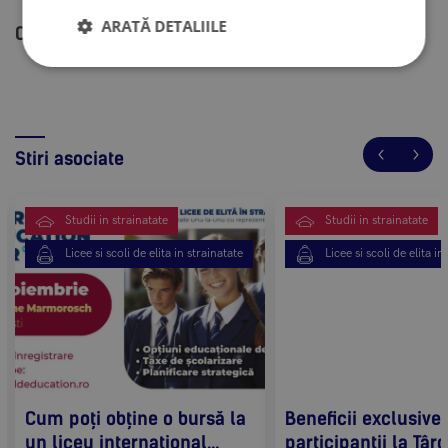
ARATĂ DETALIILE
Cuvinte cheie:
Licee in strainatate
Stiri asociate
Studii in strainatate
Studii in strainatate
Licee si scoli de elita in strainatate
Licee si scoli de elita in
Cum poți obține o bursă la
Beneficii exclusive
un liceu internațional...
participanții la Târgu