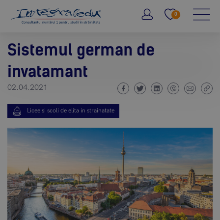
0
Sistemul german de
invatamant
02.04.2021
Licee si scoli de elita in strainatate