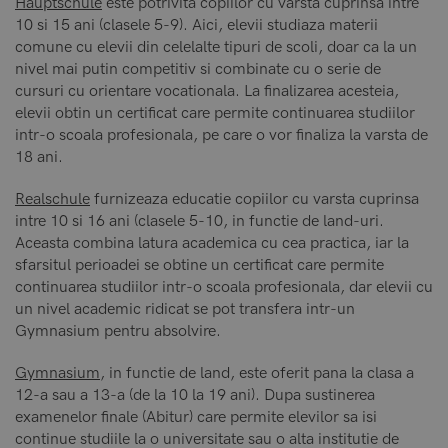
Hauptschule
este potrivita copiilor cu varsta cuprinsa intre
10 si 15 ani (clasele 5-9). Aici, elevii studiaza materii
comune cu elevii din celelalte tipuri de scoli, doar ca la un
nivel mai putin competitiv si combinate cu o serie de
cursuri cu orientare vocationala. La finalizarea acesteia,
elevii obtin un certificat care permite continuarea studiilor
intr-o scoala profesionala, pe care o vor finaliza la varsta de
18 ani.
Realschule
furnizeaza educatie copiilor cu varsta cuprinsa
intre 10 si 16 ani (clasele 5-10, in functie de land-uri.
Aceasta combina latura academica cu cea practica, iar la
sfarsitul perioadei se obtine un certificat care permite
continuarea studiilor intr-o scoala profesionala, dar elevii cu
un nivel academic ridicat se pot transfera intr-un
Gymnasium pentru absolvire.
Gymnasium
, in functie de land, este oferit pana la clasa a
12-a sau a 13-a (de la 10 la 19 ani). Dupa sustinerea
examenelor finale (Abitur) care permite elevilor sa isi
continue studiile la o universitate sau o alta institutie de