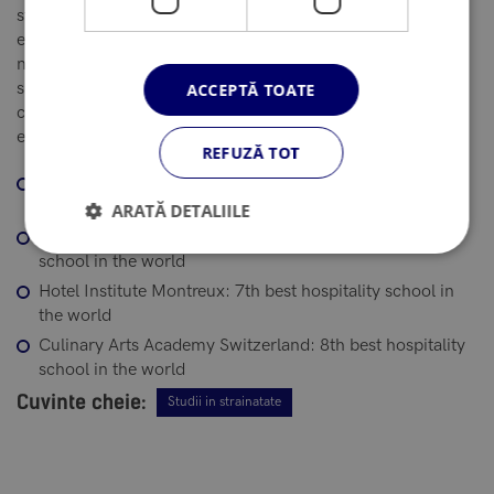
studiu oferite de SEG combina invatarea academica cu
experienta practica si sunt concepute pentru a satisface
nevoile angajatorilor din domeniu. Toate scolile membre
sunt supuse unor criterii de asigurare a calitatii academice,
ACCEPTĂ TOATE
care asigura elevii ca primesc renumitul nivel de educatie
elvetian.
REFUZĂ TOT
Swiss Hotel Management School: 3rd best hospitality
school in the world
ARATĂ DETALIILE
César Ritz Colleges Switzerland: 6th best hospitality
school in the world
Hotel Institute Montreux: 7th best hospitality school in
the world
Culinary Arts Academy Switzerland: 8th best hospitality
school in the world
Cuvinte cheie:
Studii in strainatate