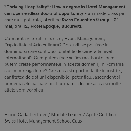
“Thriving Hospitality”: How a degree in Hotel Management
can open endless doors of opportunity –
un masterclass pe
care nu-l poti rata, oferit de
Swiss Education Group
– 21
mai, ora 12,
Hotel Epoque
, Bucuresti.
Cum arata viitorul in Turism, Event Management,
Ospitalitate si Arta culinara? Ce studii se pot face in
domeniu si care sunt oportunitatile de cariera la nivel
international? Cum putem face sa fim mai buni si cum
putem creste performantele in aceste domenii, in Romania
sau in intreaga lume? Cresterea si oportunitatile industriei,
cantitatea de optiuni disponibile, potentialul ascendent si
numeroasele cai care pot fi urmate – despre astea si multe
altele vom vorbi cu:
Florin CadarLecturer / Module Leader / Apple Certified
Swiss Hotel Management School Caux