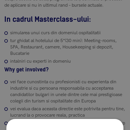
de aplicare si nu in ultimul rand – bursele actuale.
In cadrul Masterclass-ului:
simularea unui curs din domeniul ospitalitatii
tur ghidat al hotelului de 5*(30 min): Meeting-rooms,
SPA, Restaurant, camere, Housekeeping si depozit,
Bucatarie
intalniri cu experti in domeniu
Why get involved?
vei face cunostinta cu profesionisti cu experienta din
industrie si cu persoana responsabila cu acceptarea
candidatilor bulgari in unele dintre cele mai prestigioase
colegii din turism si ospitalitate din Europa
vei evalua daca aceasta directie este potrivita pentru tine,
lucrand la o provocare reala, practica
afli mai multe despre formarea in Swiss Education Group
si despre diferitele perspective de cariera ulterioare