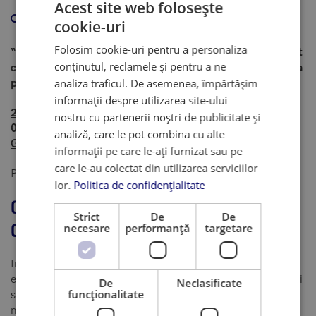
Acest site web folosește
pentru a-ti dezvolta potentialul de lider si, in acelasi
cookie-uri
timp, a-ti imbunatati abilitatile de comunicare
Folosim cookie-uri pentru a personaliza
“Thriving Hospitality”: How a degree in Hotel Management
conținutul, reclamele și pentru a ne
can open endless doors of opportunity – este oportunitatea
analiza traficul. De asemenea, împărtășim
pe care nu trebuie sa o ratezi!
informații despre utilizarea site-ului
21 mai, ora 12:00, Hotel Epoque (Intrarea Aurora 17C,
nostru cu partenerii noștri de publicitate și
010213 Bucuresti, Romania, langa Colegiul National
analiză, care le pot combina cu alte
Gheorghe Lazar
informații pe care le-ați furnizat sau pe
care le-au colectat din utilizarea serviciilor
PARTICIPA LA MASTERCLASS
lor.
Politica de confidențialitate
Quick facts about Swiss Education
Strict
De
De
Group
necesare
performanță
targetare
Inca din 1982, SEG este lider la nivel mondial in domeniul
educatiei hoteliere. Succesul remarcabil al SEG a stabilit noi
De
Neclasificate
funcţionalitate
standarde in industria ospitalitatii. Pastrand traditia
managementului hotelier din Elvetia, toate programele de