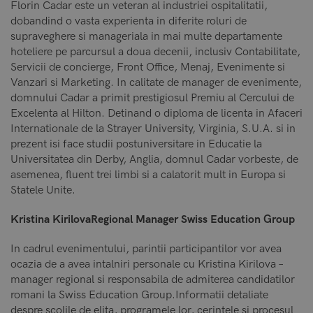
Florin Cadar este un veteran al industriei ospitalitatii,
dobandind o vasta experienta in diferite roluri de
supraveghere si manageriala in mai multe departamente
hoteliere pe parcursul a doua decenii, inclusiv Contabilitate,
Servicii de concierge, Front Office, Menaj, Evenimente si
Vanzari si Marketing. In calitate de manager de evenimente,
domnului Cadar a primit prestigiosul Premiu al Cercului de
Excelenta al Hilton. Detinand o diploma de licenta in Afaceri
Internationale de la Strayer University, Virginia, S.U.A. si in
prezent isi face studii postuniversitare in Educatie la
Universitatea din Derby, Anglia, domnul Cadar vorbeste, de
asemenea, fluent trei limbi si a calatorit mult in Europa si
Statele Unite.
Kristina KirilovaRegional Manager Swiss Education Group
In cadrul evenimentului, parintii participantilor vor avea
ocazia de a avea intalniri personale cu Kristina Kirilova –
manager regional si responsabila de admiterea candidatilor
romani la Swiss Education Group.Informatii detaliate
despre scolile de elita, programele lor, cerintele si procesul