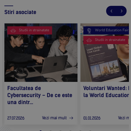
Stiri asociate
Studii in strainatate
World Education Fair
Studii in strainatate
Facultatea de
Voluntari Wanted: F
Cybersecurity – De ce este
la World Education F
una dintr...
Vezi mai mult
Vezi m
27.07.2026
01.01.2026