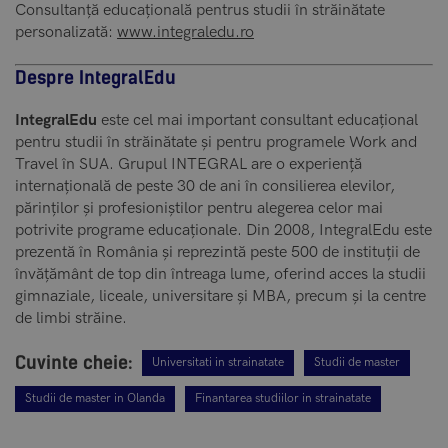
Consultanță educațională pentrus studii în străinătate
personalizată:
www.integraledu.ro
Despre IntegralEdu
IntegralEdu
este cel mai important consultant educațional
pentru studii în străinătate și pentru programele Work and
Travel în SUA. Grupul INTEGRAL are o experiență
internațională de peste 30 de ani în consilierea elevilor,
părinților și profesioniștilor pentru alegerea celor mai
potrivite programe educaționale. Din 2008, IntegralEdu este
prezentă în România și reprezintă peste 500 de instituții de
învățământ de top din întreaga lume, oferind acces la studii
gimnaziale, liceale, universitare și MBA, precum și la centre
de limbi străine.
Cuvinte cheie:
Universitati in strainatate
Studii de master
Studii de master in Olanda
Finantarea studiilor in strainatate