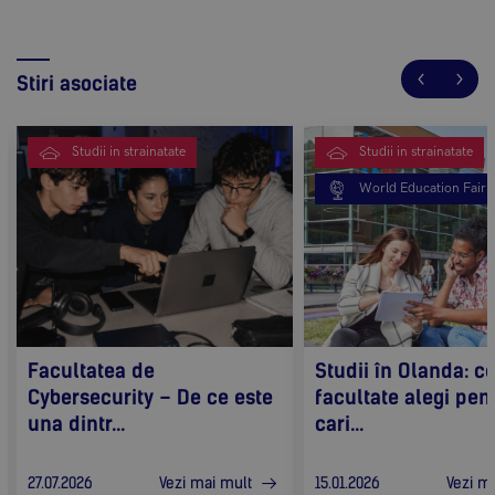
Stiri asociate
Studii in strainatate
Studii in strainatate
World Education Fair
Facultatea de
Studii în Olanda: c
Cybersecurity – De ce este
facultate alegi pen
una dintr...
cari...
Vezi mai mult
Vezi m
27.07.2026
15.01.2026