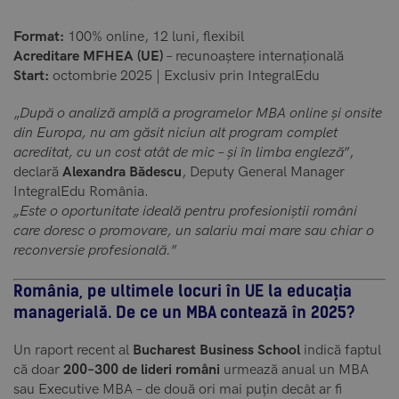
Format:
100% online, 12 luni, flexibil
Acreditare MFHEA (UE)
– recunoaștere internațională
Start:
octombrie 2025 | Exclusiv prin IntegralEdu
„
După o analiză amplă a programelor MBA online și onsite
din Europa, nu am găsit niciun alt program complet
acreditat, cu un cost atât de mic – și în limba engleză
”,
declară
Alexandra Bădescu
, Deputy General Manager
IntegralEdu România.
„Este o oportunitate ideală pentru profesioniștii români
care doresc o promovare, un salariu mai mare sau chiar o
reconversie profesională.
”
România, pe ultimele locuri în UE la educația
managerială. De ce un MBA contează în 2025?
Un raport recent al
Bucharest Business School
indică faptul
că doar
200–300 de lideri români
urmează anual un MBA
sau Executive MBA – de două ori mai puțin decât ar fi