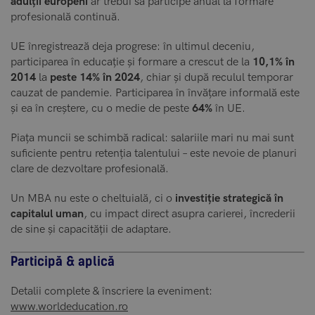
adulții europeni
ar trebui să participe anual la formare
profesională continuă.
UE înregistrează deja progrese: în ultimul deceniu,
participarea în educație și formare a crescut de la
10,1% în
2014
la
peste 14% în 2024
, chiar și după reculul temporar
cauzat de pandemie. Participarea în învățare informală este
și ea în creștere, cu o medie de peste
64%
în UE.
Piața muncii se schimbă radical: salariile mari nu mai sunt
suficiente pentru retenția talentului – este nevoie de planuri
clare de dezvoltare profesională.
Un MBA nu este o cheltuială, ci o
investiție strategică în
capitalul uman
, cu impact direct asupra carierei, încrederii
de sine și capacității de adaptare.
Participă & aplică
Detalii complete & înscriere la eveniment:
www.worldeducation.ro