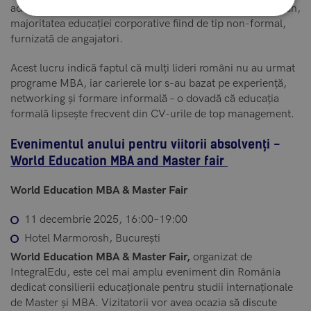
adulții români au participat la formare formală în ultimul an,
majoritatea educației corporative fiind de tip non-formal,
furnizată de angajatori.
Acest lucru indică faptul că mulți lideri români nu au urmat
programe MBA, iar carierele lor s-au bazat pe experiență,
networking și formare informală – o dovadă că educația
formală lipsește frecvent din CV-urile de top management.
Evenimentul anului pentru viitorii absolvenți -
World Education MBA and Master fair
World Education MBA & Master Fair
11 decembrie 2025, 16:00–19:00
Hotel Marmorosh, București
World Education MBA & Master Fair,
organizat de
IntegralEdu, este cel mai amplu eveniment din România
dedicat consilierii educaționale pentru studii internaționale
de Master și MBA. Vizitatorii vor avea ocazia să discute