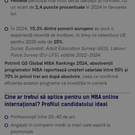
Femeile
participă mai mult decât bărbații la formare, cu
un ecart de
2,4 puncte procentuale
în 2024 în favoarea
lor.
În 2024,
15,3% dintre șomerii europeni
au avut o
experiență recentă de învățare, în timp ce obiectivul UE
pentru 2025 este de
20%
.
Sursa: Eurostat, Adult Education Survey (AES), Labour
Force Survey (EU-LFS), edițiile 2022–2024.
Potrivit QS Global MBA Rankings 2024, absolvenții
programelor MBA raportează creșteri salariale între 50% și
70% în primii trei ani după absolvire
, ceea ce confirmă
eficiența acestor programe ca investiție în carieră.
Cine ar trebui să aplice pentru un MBA online
internațional? Profilul candidatului ideal
Profesioniști între 25–40 de ani
Angajați în companii medii și mari care aspiră la
promovare