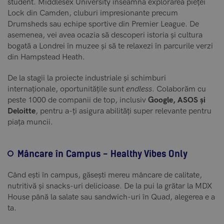
student. Middlesex University înseamnă explorarea pieței
Lock din Camden, cluburi impresionante precum
Drumsheds sau echipe sportive din Premier League. De
asemenea, vei avea ocazia să descoperi istoria și cultura
bogată a Londrei în muzee și să te relaxezi în parcurile verzi
din Hampstead Heath.
De la stagii la proiecte industriale și schimburi
internaționale, oportunitățile sunt
endless
. Colaborăm cu
peste 1000 de companii de top, inclusiv
Google, ASOS și
Deloitte
, pentru a-ți asigura abilități super relevante pentru
piața muncii.
Mâncare în Campus - Healthy Vibes Only
Când ești în campus, găsești mereu mâncare de calitate,
nutritivă și snacks-uri delicioase. De la pui la grătar la MDX
House până la salate sau sandwich-uri în Quad, alegerea e a
ta.