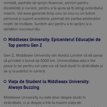
mintală, pachete de sprijin financiar, servicii pentru
dizabilități și cariere, pentru a te ajuta să îți atingi potențialul
maxim. Vei avea garantat timp unu-la-unu cu un tutore
personal și suport academic premiat din partea asistenților
noștri de învățare. Suntem aici pentru a te sprijini și a
sărbători succesul tău.
Middlesex University: Epicenterul Educației de
Top pentru Gen Z
Gen Z, Middlesex University din Nordul Londrei vă dă șansa
să prindeți o bursă de 5000 lire. Universitatea asta e
the
place to be
pentru cei care vor să facă studii în străinătate și
să-și ia avântul în carieră.
Viața de Student la Middlesex University:
Always Buzzing
Middlesex University nu este doar despre studii în
străinătate, ci și despre a trăi la maxim viața de