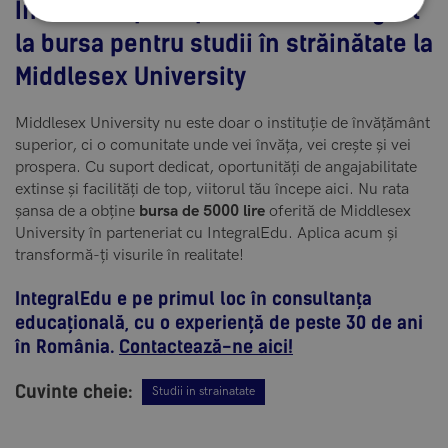
Înscrie-te până pe data de 15 August
la bursa pentru studii în străinătate la
Middlesex University
Middlesex University nu este doar o instituție de învățământ
superior, ci o comunitate unde vei învăța, vei crește și vei
prospera. Cu suport dedicat, oportunități de angajabilitate
extinse și facilități de top, viitorul tău începe aici. Nu rata
șansa de a obține
bursa de 5000 lire
oferită de Middlesex
University în parteneriat cu IntegralEdu. Aplica acum și
transformă-ți visurile în realitate!
IntegralEdu e pe primul loc în consultanța
educațională, cu o experiență de peste 30 de ani
în România.
Contactează-ne aici!
Cuvinte cheie:
Studii in strainatate