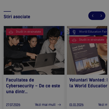
Stiri asociate
Studii in strainatate
World Education Fair
Studii in strainatate
Facultatea de
Voluntari Wanted: F
Cybersecurity – De ce este
la World Education F
una dintr...
Vezi mai mult
Vezi m
27.07.2026
01.01.2026