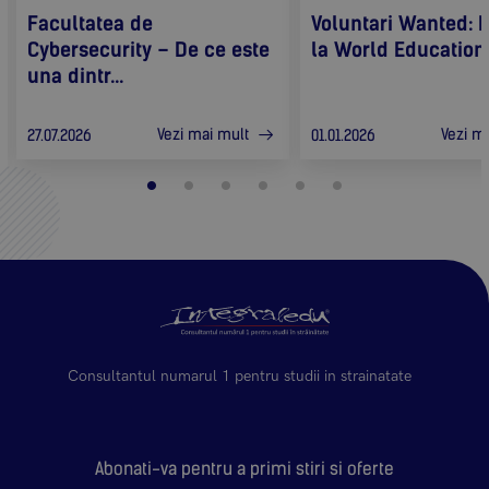
Facultatea de
Voluntari Wanted: F
Cybersecurity – De ce este
la World Education F
una dintr...
Vezi mai mult
Vezi m
27.07.2026
01.01.2026
Consultantul numarul 1 pentru studii in strainatate
Abonati-va pentru a primi stiri si oferte