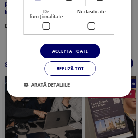
Programează acum o ședință de consultanță la
De
Neclasificate
IntegralEdu!
funcţionalitate
Cuvinte cheie:
Studii in strainatate
ACCEPTĂ TOATE
Stiri asociate
REFUZĂ TOT
Studii in strainatate
World Education Fair
ARATĂ DETALIILE
Studii in strainatate