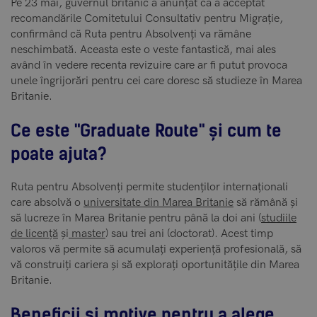
Pe 23 mai, guvernul britanic a anunțat că a acceptat
recomandările Comitetului Consultativ pentru Migrație,
confirmând că Ruta pentru Absolvenți va rămâne
neschimbată. Aceasta este o veste fantastică, mai ales
având în vedere recenta revizuire care ar fi putut provoca
unele îngrijorări pentru cei care doresc să studieze în Marea
Britanie.
Ce este "Graduate Route" și cum te
poate ajuta?
Ruta pentru Absolvenți permite studenților internaționali
care absolvă o
universitate din Marea Britanie
să rămână și
să lucreze în Marea Britanie pentru până la doi ani (
studiile
de licență
și
master
) sau trei ani (doctorat). Acest timp
valoros vă permite să acumulați experiență profesională, să
vă construiți cariera și să explorați oportunitățile din Marea
Britanie.
Beneficii și motive pentru a alege