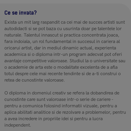
Ce se invata?
Exista un mit larg raspandit ca cei mai de succes artisti sunt
autodidacti si se pot baza cu usurinta doar pe talentele lor
naturale. Talentul innascut si practica concentrata joaca,
fara indoiala, un rol fundamental in succesul in cariera al
oricarui artist, dar in mediul dinamic actual, experienta
academica si o diploma intr-un program adecvat pot oferi
avantaje competitive valoroase. Studiul la o universitate sau
o academie de arta este o modalitate excelenta de a afla
totul despre cele mai recente tendinte si de a-ti construi o
retea de cunostinte valoroase.
O diploma in domeniul creativ se refera la dobandirea de
cunostinte care sunt valoroase intr-o serie de cariere -
pentru a comunica folosind informatii vizuale, pentru a
aplica abilitati analitice si de rezolvare a problemelor, pentru
a avea incredere in propriile idei si pentru a lucra
independent.