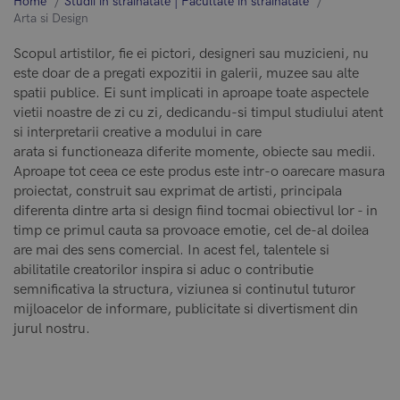
Home
Studii în străinătate | Facultate în străinătate
Arta si Design
Scopul artistilor, fie ei pictori, designeri sau muzicieni, nu
este doar de a pregati expozitii in galerii, muzee sau alte
spatii publice. Ei sunt implicati in aproape toate aspectele
vietii noastre de zi cu zi, dedicandu-si timpul studiului atent
si interpretarii creative a modului in care
arata si functioneaza diferite momente, obiecte sau medii.
Aproape tot ceea ce este produs este intr-o oarecare masura
proiectat, construit sau exprimat de artisti, principala
diferenta dintre arta si design fiind tocmai obiectivul lor - in
timp ce primul cauta sa provoace emotie, cel de-al doilea
are mai des sens comercial. In acest fel, talentele si
abilitatile creatorilor inspira si aduc o contributie
semnificativa la structura, viziunea si continutul tuturor
mijloacelor de informare, publicitate si divertisment din
jurul nostru.