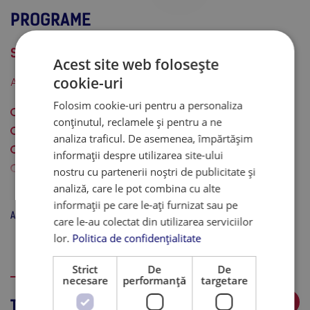
PROGRAME
Specializari in domeniul artei si designului
Acest site web folosește
cookie-uri
Arte plastice (autoexprimare prin creativitate)
Folosim cookie-uri pentru a personaliza
Desen si ilustratie
conținutul, reclamele și pentru a ne
Fotografie
analiza traficul. De asemenea, împărtășim
Sculptura
informații despre utilizarea site-ului
Imprimare
nostru cu partenerii noștri de publicitate și
Arta publica
analiză, care le pot combina cu alte
informații pe care le-ați furnizat sau pe
Arata tot
Design (cursuri profesionale cu experiență practică)
care le-au colectat din utilizarea serviciilor
lor.
Politica de confidențialitate
Grafic
Publicitate
Strict
De
De
TARI IN CARE POT FI STUDIATE PROGRAMELE DE ARTA SI
necesare
performanță
targetare
DESIGN
Web
TARI
Video si film