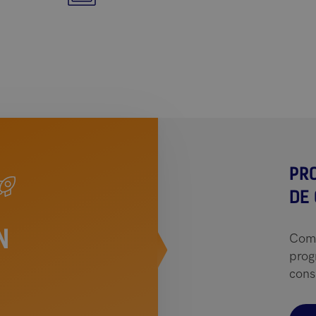
PR
DE
N
Comp
prog
consu