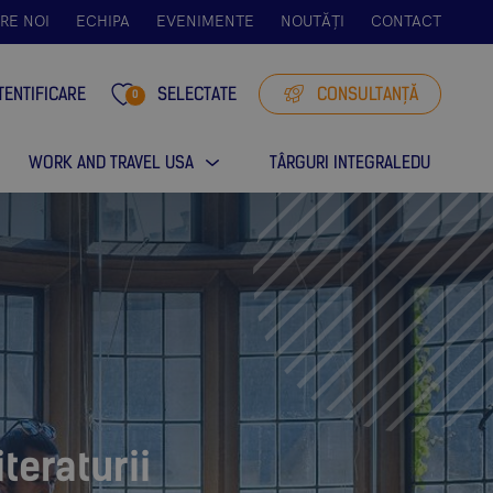
RE NOI
ECHIPA
EVENIMENTE
NOUTĂȚI
CONTACT
TENTIFICARE
SELECTATE
CONSULTANȚĂ
0
WORK AND TRAVEL USA
TÂRGURI INTEGRALEDU
teraturii