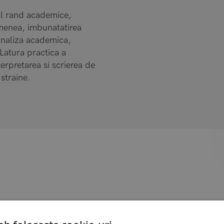
ul rand academice,
menea, imbunatatirea
 analiza academica,
 Latura practica a
erpretarea si scrierea de
 straine.