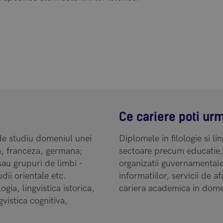
Ce cariere poti ur
t de studiu domeniul unei
Diplomele in filologie si li
na, franceza, germana;
sectoare precum educatie, 
 sau grupuri de limbi -
organizatii guvernamenta
udii orientale etc.
informatiilor, servicii de a
gia, lingvistica istorica,
cariera academica in domeni
gvistica cognitiva,