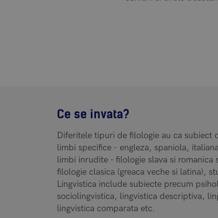
Ce se invata?
Diferitele tipuri de filologie au ca subiec
limbi specifice - engleza, spaniola, italia
limbi inrudite - filologie slava si romanica
filologie clasica (greaca veche si latina), st
Lingvistica include subiecte precum psiholo
sociolingvistica, lingvistica descriptiva, lin
lingvistica comparata etc.