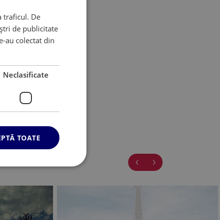
 traficul. De
tri de publicitate
ness
le-au colectat din
ii Europene
Neclasificate
EPTĂ TOATE