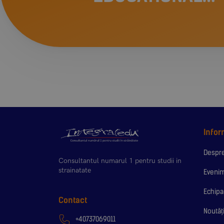
INTEGRALEDU
Infor
Despre
Consultantul numarul 1 pentru studii in
strainatate
Eveni
Echipa
Contact
Noutăț
+40737069011