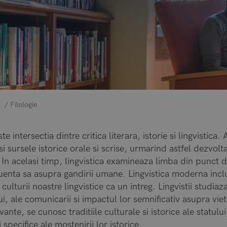
Filologie
ste intersectia dintre critica literara, istorie si lingvistica.
si sursele istorice orale si scrise, urmarind astfel dezvolt
. In acelasi timp, lingvistica examineaza limba din punct 
fluenta sa asupra gandirii umane. Lingvistica moderna in
culturii noastre lingvistice ca un intreg. Lingvistii studia
ui, ale comunicarii si impactul lor semnificativ asupra vieti
vante, se cunosc traditiile culturale si istorice ale statului,
 specifice ale mostenirii lor istorice.