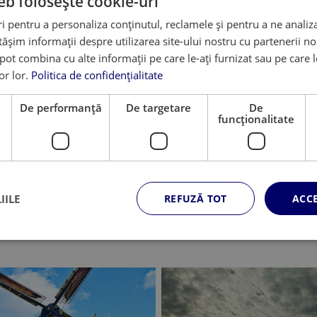
eb folosește cookie-uri
 pentru a personaliza conținutul, reclamele și pentru a ne analiza
șim informații despre utilizarea site-ului nostru cu partenerii noș
Limbi moderne si busi
e pot combina cu alte informații pe care le-ați furnizat sau pe care 
Lingvistica
lor lor.
Politica de confidențialitate
Limbi moderne si Stud
e
De performanță
De targetare
De
funcţionalitate
IILE
REFUZĂ TOT
ACC
OGIE