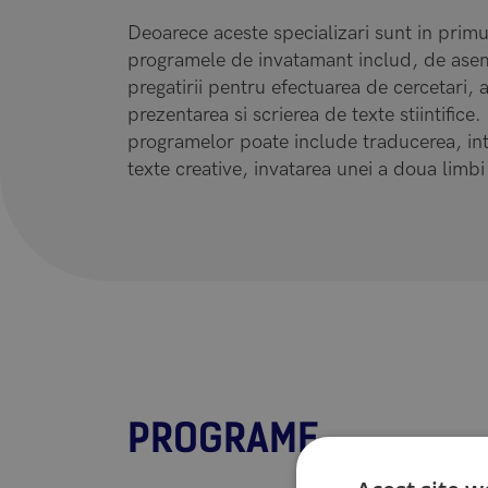
Deoarece aceste specializari sunt in prim
programele de invatamant includ, de ase
pregatirii pentru efectuarea de cercetari,
prezentarea si scrierea de texte stiintifice.
programelor poate include traducerea, int
texte creative, invatarea unei a doua limbi
PROGRAME