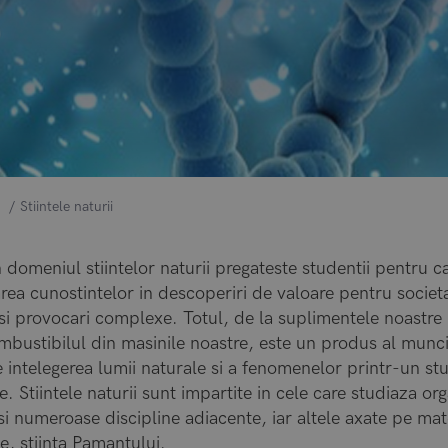
Stiintele naturii
 domeniul stiintelor naturii pregateste studentii pentru ca
rea cunostintelor in descoperiri de valoare pentru societ
i provocari complexe. Totul, de la suplimentele noastre nu
bustibilul din masinile noastre, este un produs al muncii
e intelegerea lumii naturale si a fenomenelor printr-un s
. Stiintele naturii sunt impartite in cele care studiaza org
i numeroase discipline adiacente, iar altele axate pe mate
e, stiinta Pamantului.