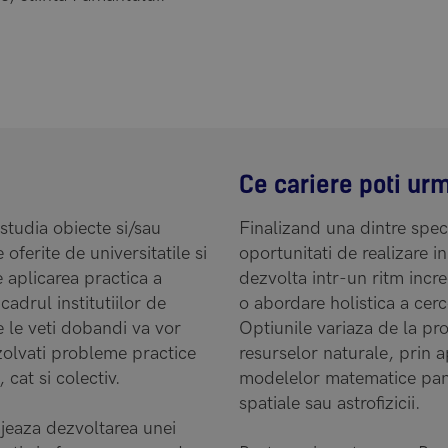
Ce cariere poti ur
 studia obiecte si/sau
Finalizand una dintre specia
oferite de universitatile si
oportunitati de realizare in
e aplicarea practica a
dezvolta intr-un ritm incre
cadrul institutiilor de
o abordare holistica a cerc
e le veti dobandi va vor
Optiunile variaza de la pr
ezolvati probleme practice
resurselor naturale, prin ap
, cat si colectiv.
modelelor matematice pana l
spatiale sau astrofizicii.
ajeaza dezvoltarea unei