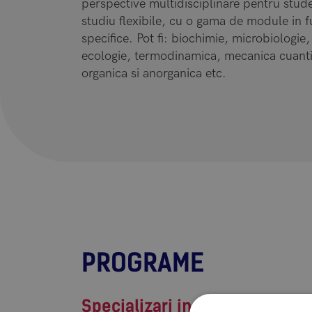
perspective multidisciplinare pentru stud
studiu flexibile, cu o gama de module in f
specifice. Pot fi: biochimie, microbiologi
ecologie, termodinamica, mecanica cuanti
organica si anorganica etc.
PROGRAME
Specializari in stiintele naturi