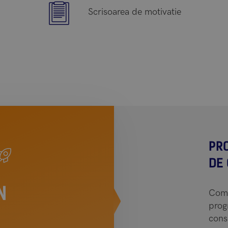
Scrisoarea de motivatie
PR
DE
N
Comp
prog
consu