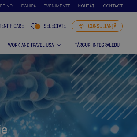
RE NOI
ECHIPA
EVENIMENTE
NOUTĂȚI
CONTACT
TENTIFICARE
SELECTATE
CONSULTANȚĂ
0
WORK AND TRAVEL USA
TÂRGURI INTEGRALEDU
ie