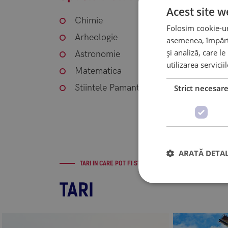
Acest site w
Chimie
Folosim cookie-uri
Arheologie
asemenea, împărtă
și analiză, care l
Astronomie
utilizarea servicii
Matematica
Stiintele Pamantului
Strict necesar
ARATĂ DETAL
TARI IN CARE POT FI STUDIATE PROGRAMELE DE STIINTE
TARI