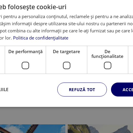
eb folosește cookie-uri
Stiinte maritime
 pentru a personaliza conținutul, reclamele și pentru a ne analiza
Fizica
șim informații despre utilizarea site-ului nostru cu partenerii noș
e pot combina cu alte informații pe care le-ați furnizat sau pe care 
Stiintele mediului
lor lor.
Politica de confidențialitate
Biologie marina
Geografie
e
De performanță
De targetare
De
funcţionalitate
IILE
REFUZĂ TOT
ACC
LE NATURII