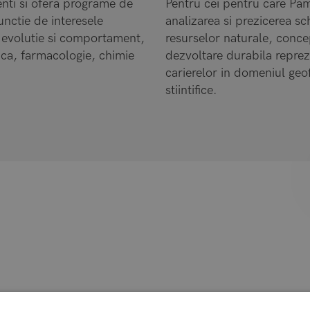
enti si ofera programe de
Pentru cei pentru care Pam
unctie de interesele
analizarea si prezicerea sc
e, evolutie si comportament,
resurselor naturale, concep
ca, farmacologie, chimie
dezvoltare durabila reprezi
carierelor in domeniul geofi
stiintifice.
i