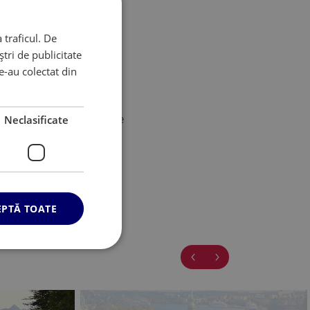
Stiinta Ecologiei
 traficul. De
Meteorologie
tri de publicitate
le-au colectat din
Geologie
Metalurgie
Schimbarile climatice
Neclasificate
EPTĂ TOATE