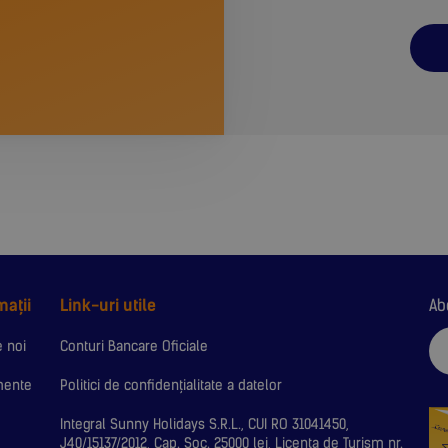
mații
Link-uri utile
Ab
 noi
Conturi Bancare Oficiale
mente
Politici de confidențialitate a datelor
Integral Sunny Holidays S.R.L., CUI RO 31041450,
J40/15137/2012, Cap. Soc. 25000 lei, Licenta de Turism nr.