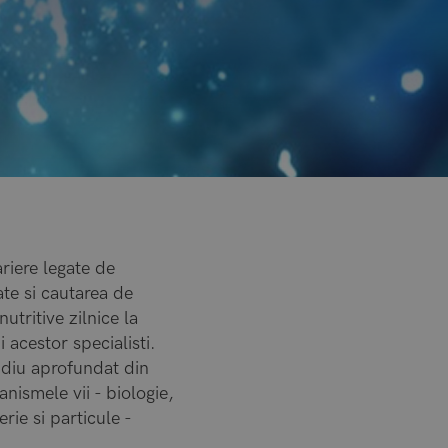
riere legate de
ate si cautarea de
tritive zilnice la
 acestor specialisti.
tudiu aprofundat din
anismele vii - biologie,
rie si particule -